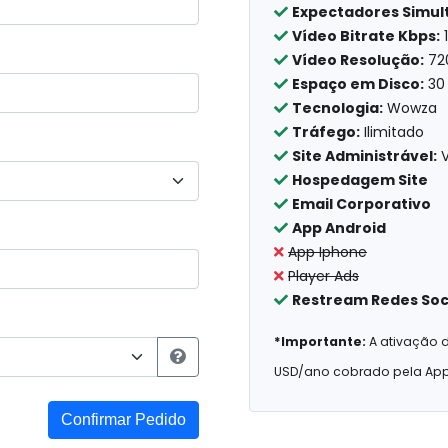
Expectadores Simul
Vídeo Bitrate Kbps:
Vídeo Resolução:
72
Espaço em Disco:
30
Tecnologia:
Wowza
Tráfego:
Ilimitado
Site Administrável:
V
Hospedagem Site
Email Corporativo
App Android
App Iphone
Player Ads
Restream Redes Soc
*Importante:
A ativação d
USD/ano cobrado pela App
Confirmar Pedido