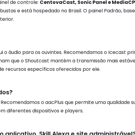
inel de controle:
CentovaCast, Sonic Panel e MediaCP
 robustas e está hospedado no Brasil. O painel Padrão, 
erior.
ibui o áudio para os ouvintes. Recomendamos o Icecast pr
ionam que o Shoutcast mantém a transmissão mais estáv
e recursos específicos oferecidos por ele.
dos?
P3. Recomendamos o aacPlus que permite uma qualidade
 diferentes dispositivos e players.
aplicativo, Skill Alexa e site administrável