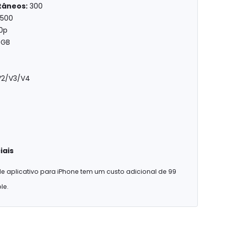
tâneos:
300
1500
0p
 GB
2/V3/V4
iais
e aplicativo para iPhone tem um custo adicional de 99
le.